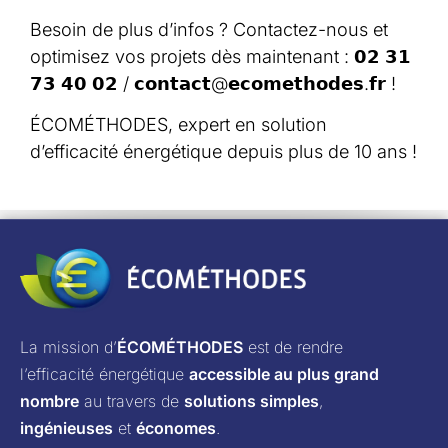
Besoin de plus d’infos ? Contactez-nous et
optimisez vos projets dès maintenant : 𝟬𝟮 𝟯𝟭
𝟳𝟯 𝟰𝟬 𝟬𝟮 / 𝗰𝗼𝗻𝘁𝗮𝗰𝘁@𝗲𝗰𝗼𝗺𝗲𝘁𝗵𝗼𝗱𝗲𝘀.𝗳𝗿 !
ÉCOMÉTHODES, expert en solution
d’efficacité énergétique depuis plus de 10 ans !
La mission d’
ÉCOMÉTHODES
est de rendre
l’efficacité énergétique
accessible au plus grand
nombre
au travers de
solutions simples
,
ingénieuses
et
économes
.