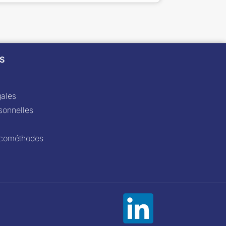
ES
ales
sonnelles
'Écométhodes