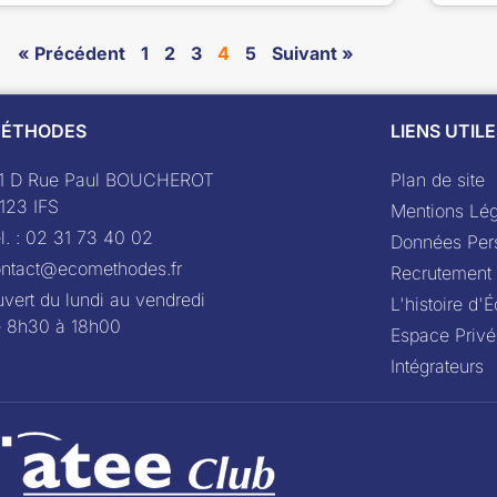
« Précédent
1
2
3
4
5
Suivant »
ÉTHODES
LIENS UTIL
11 D Rue Paul BOUCHEROT
Plan de site
123 IFS
Mentions Lég
l. : 02 31 73 40 02
Données Per
ntact@ecomethodes.fr
Recrutement
vert du lundi au vendredi
L'histoire d
e 8h30 à 18h00
Espace Privé
Intégrateurs