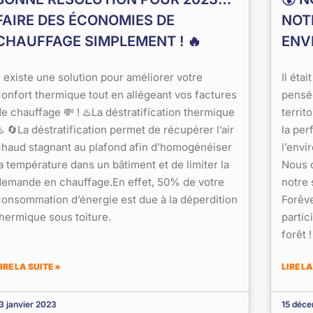
FAIRE DES ÉCONOMIES DE
NOT
CHAUFFAGE SIMPLEMENT ! 🔥
ENV
l existe une solution pour améliorer votre
Il éta
confort thermique tout en allégeant vos factures
pensé
de chauffage 💸 ! ♨️La déstratification thermique
territ
️ 🔄La déstratification permet de récupérer l’air
la pe
chaud stagnant au plafond afin d’homogénéiser
l’env
a température dans un bâtiment et de limiter la
Nous 
demande en chauffage.En effet, 50% de votre
notre 
consommation d’énergie est due à la déperdition
Forêve
thermique sous toiture.
partic
forêt 
IRE LA SUITE »
LIRE LA
3 janvier 2023
15 déc