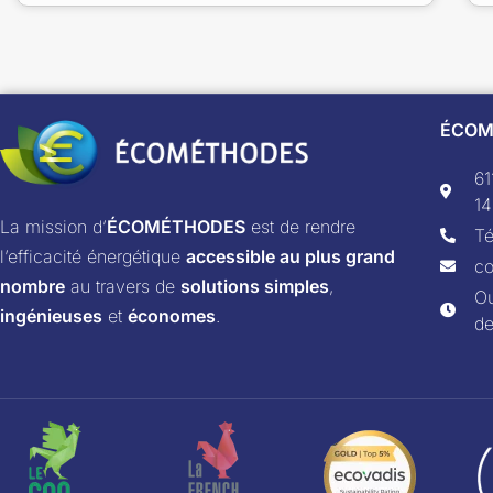
ÉCOM
6
14
La mission d’
ÉCOMÉTHODES
est de rendre
Té
l’efficacité énergétique
accessible au plus grand
co
nombre
au travers de
solutions simples
,
Ou
ingénieuses
et
économes
.
d