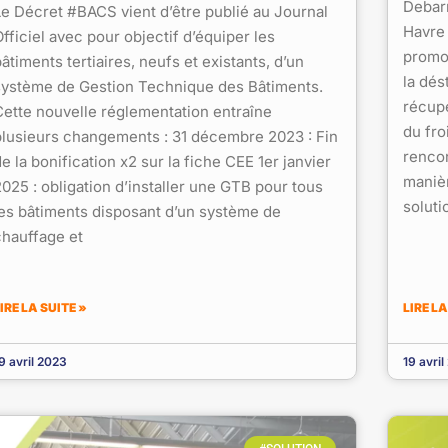
Debar
Le Décret #BACS vient d’être publié au Journal
Havre 
fficiel avec pour objectif d’équiper les
promou
âtiments tertiaires, neufs et existants, d’un
la dés
système de Gestion Technique des Bâtiments.
récupé
Cette nouvelle réglementation entraîne
du fro
plusieurs changements : 31 décembre 2023 : Fin
rencon
e la bonification x2 sur la fiche CEE 1er janvier
manièr
2025 : obligation d’installer une GTB pour tous
soluti
les bâtiments disposant d’un système de
chauffage et
IRE LA SUITE »
LIRE LA
9 avril 2023
19 avri